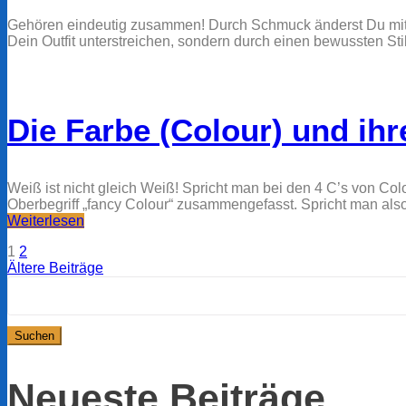
Gehören eindeutig zusammen! Durch Schmuck änderst Du mit w
Dein Outfit unterstreichen, sondern durch einen bewussten St
Die Farbe (Colour) und ih
Weiß ist nicht gleich Weiß! Spricht man bei den 4 C’s von Co
Oberbegriff „fancy Colour“ zusammengefasst. Spricht man also
Weiterlesen
Beitragsnavigation
Seite
Seite
1
2
Ältere Beiträge
Suchen
nach:
Neueste Beiträge