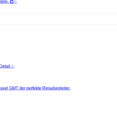
dere. 💍✨
Detail.✨
ravel GMT der perfekte Reisebegleiter.