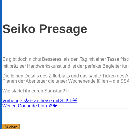
Seiko Presage
Es gibt doch nichts Besseres, als den Tag mit einer Tasse f
mit präziser Handwerkskunst und ist der perfekte Begleiter 
Die feinen Details des Zifferblatts und das sanfte Ticken de
Planen der Abenteuer die unser Wochenende füllen – die SSA4
Wie startet ihr euren Samstag?✨
Beitragsnavigation
Vorheriger
Vorherige:
🌟✨ Zeitreise mit Stil! ✨🌟
Nächster
Beitrag:
Weiter:
Coeur de Lion 🍂🍁
Suchen
Beitrag:
nach: