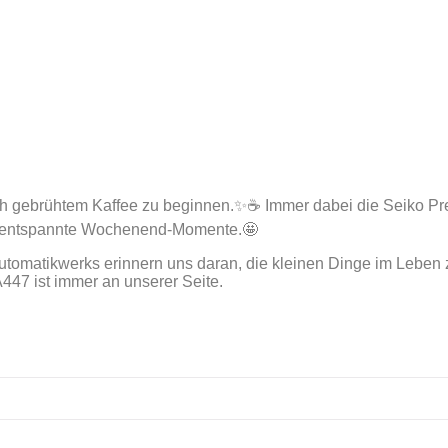
risch gebrühtem Kaffee zu beginnen.✨☕ Immer dabei die Seiko P
für entspannte Wochenend-Momente.🤩
s Automatikwerks erinnern uns daran, die kleinen Dinge im Leb
47 ist immer an unserer Seite.