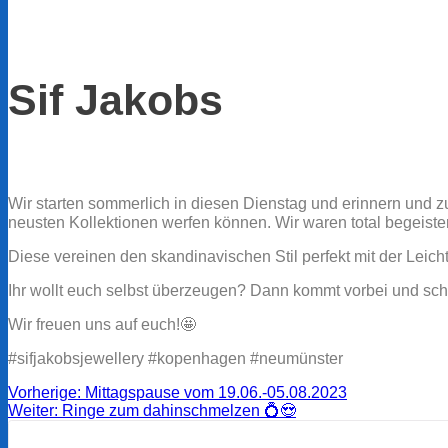
Sif Jakobs
Wir starten sommerlich in diesen Dienstag und erinnern und 
neusten Kollektionen werfen können. Wir waren total begeister
Diese vereinen den skandinavischen Stil perfekt mit der Leic
Ihr wollt euch selbst überzeugen? Dann kommt vorbei und sch
Wir freuen uns auf euch!🤩
#sifjakobsjewellery #kopenhagen #neumünster
Beitragsnavigation
Vorheriger
Vorherige:
Mittagspause vom 19.06.-05.08.2023
Nächster
Beitrag:
Weiter:
Ringe zum dahinschmelzen 💍😍
Suchen
Beitrag:
nach: