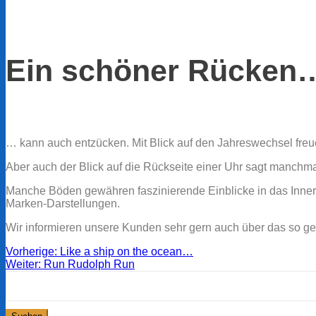
Ein schöner Rücken
… kann auch entzücken. Mit Blick auf den Jahreswechsel freuen
Aber auch der Blick auf die Rückseite einer Uhr sagt manch
Manche Böden gewähren faszinierende Einblicke in das Innere
Marken-Darstellungen.
Wir informieren unsere Kunden sehr gern auch über das so gen
Beitragsnavigation
Vorheriger
Vorherige:
Like a ship on the ocean…
Nächster
Beitrag:
Weiter:
Run Rudolph Run
Suchen
Beitrag:
nach: