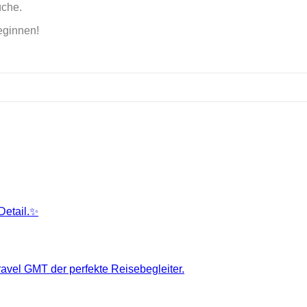
üche.
eginnen!
Detail.✨
ravel GMT der perfekte Reisebegleiter.