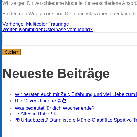
Wir zeigen Dir verschiedene Modelle, für verschiedene Anspr
Finden den Weg zu uns und Dein nächstes Abenteuer kann b
Beitragsnavigation
Vorheriger
Vorherige:
Multicolor Trauringe
Nächster
Beitrag:
Weiter:
Kommt der Osterhase vom Mond?
Suchen
Beitrag:
nach:
Neueste Beiträge
Wir beraten euch mit Zeit, Erfahrung und viel Liebe zum 
Die Oliven-Theorie 🫒💍
Was bedeutet für dich Wochenende?
🧈 Alles in Butter! ✨
🌍 Urlaubszeit? Dann ist die Mühle-Glashütte Sportivo T