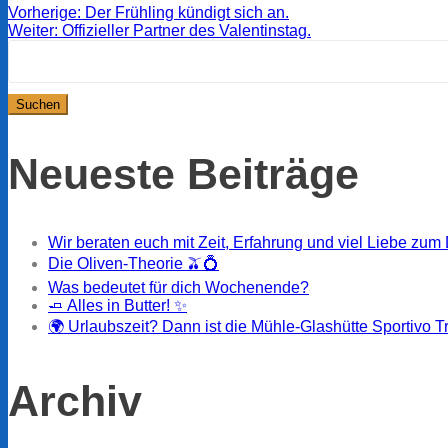
Beitragsnavigation
Vorheriger
Vorherige:
Der Frühling kündigt sich an.
Nächster
Beitrag:
Weiter:
Offizieller Partner des Valentinstag.
Suchen
Beitrag:
nach:
Neueste Beiträge
Wir beraten euch mit Zeit, Erfahrung und viel Liebe zum 
Die Oliven-Theorie 🫒💍
Was bedeutet für dich Wochenende?
🧈 Alles in Butter! ✨
🌍 Urlaubszeit? Dann ist die Mühle-Glashütte Sportivo T
Archiv