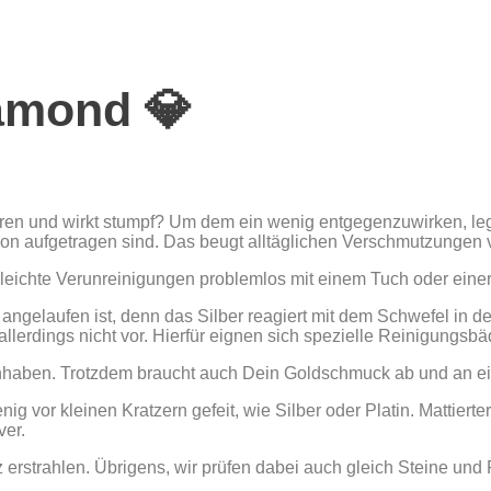
iamond 💎
oren und wirkt stumpf? Um dem ein wenig entgegenzuwirken, l
hon aufgetragen sind. Das beugt alltäglichen Verschmutzungen v
eichte Verunreinigungen problemlos mit einem Tuch oder einer 
elaufen ist, denn das Silber reagiert mit dem Schwefel in der
allerdings nicht vor. Hierfür eignen sich spezielle Reinigungsbä
haben. Trotzdem braucht auch Dein Goldschmuck ab und an ein 
g vor kleinen Kratzern gefeit, wie Silber oder Platin. Mattiert
ver.
trahlen. Übrigens, wir prüfen dabei auch gleich Steine und Pe