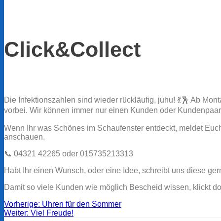
Click&Collect
Die Infektionszahlen sind wieder rückläufig, juhu! 💃🕺 Ab Mo
vorbei. Wir können immer nur einen Kunden oder Kundenpaar zur 
Wenn Ihr was Schönes im Schaufenster entdeckt, meldet Euch b
anschauen.
📞 04321 42265 oder 015735213313
Habt Ihr einen Wunsch, oder eine Idee, schreibt uns diese ge
Damit so viele Kunden wie möglich Bescheid wissen, klickt doc
Beitragsnavigation
Vorheriger
Vorherige:
Uhren für den Sommer
Nächster
Beitrag:
Weiter:
Viel Freude!